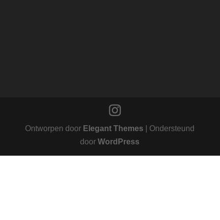
Ontworpen door
Elegant Themes
| Ondersteund
door
WordPress