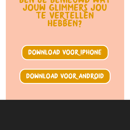
Ben je benieuwd wat
jouw Glimmers jou
te vertellen
hebben?
Download voor Iphone
Download voor Android