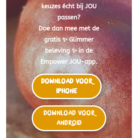
keuzes écht bij JOU
passen?
Doe dan mee met de
gratis ✨ Glimmer
beleving ✨ in de
Empower JOU-app.
DOWNLOAD VOOR
IPHONE
Download voor
Android