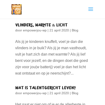
Vlinders, warmte & licht
door
empowerjou-wp
|
21 april 2020
|
Blog
Als jij je kinderen knuffelt, voel je dan die
vlinders in je buik? Als jij je man vasthoudt,
vult je hart zich dan met warmte? Als jij lief
bent voor jezelf, en de dingen doet die goed
zijn voor jou(w batterij) voel je dan het licht
wat ontstaat en op je neerschijnt?...
Wat is Talentgericht Leven?
door
empowerjou-wp
|
21 april 2020
|
Blog
Het gaat er niet om of je er de allerbeste in