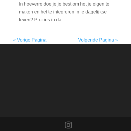
In hoeverre doe je je best om het je eigen te
maken en het te integreren in je dagelijkse
leven? Precies in dat...
« Vorige Pagina
Volgende Pagina »