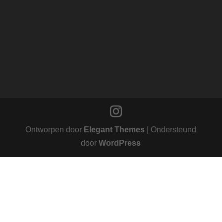
Ontworpen door
Elegant Themes
| Ondersteund
door
WordPress