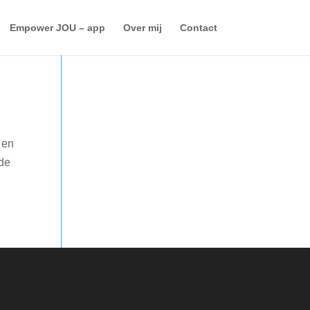
Empower JOU – app
Over mij
Contact
 en
nde