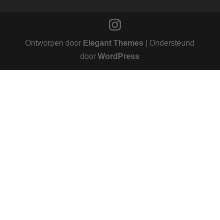
Ontworpen door
Elegant Themes
| Ondersteund
door
WordPress