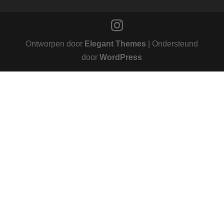
Ontworpen door
Elegant Themes
| Ondersteund
door
WordPress