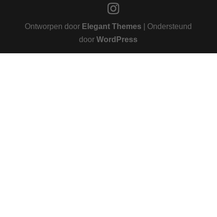
Ontworpen door
Elegant Themes
| Ondersteund
door
WordPress