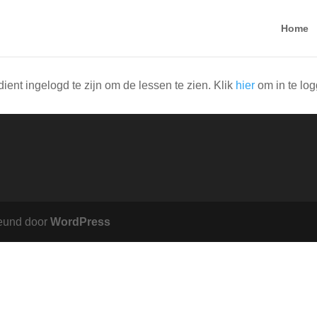
Home
dient ingelogd te zijn om de lessen te zien. Klik
hier
om in te lo
eund door
WordPress