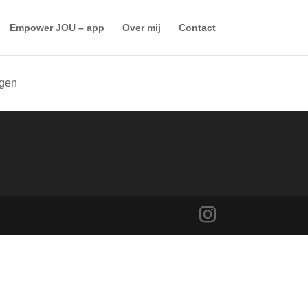
Empower JOU – app
Over mij
Contact
ggen