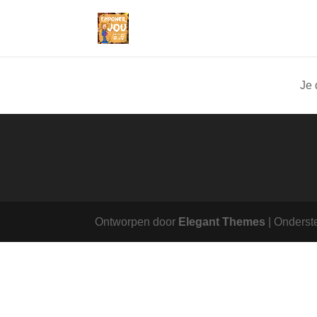
Je 
Ontworpen door
Elegant Themes
| Onderst