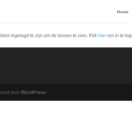
Home
dient ingelogd te zijn om de lessen te zien. Klik
hier
om in te lo
eund door
WordPress