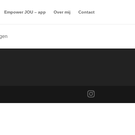
Empower JOU – app
Over mij
Contact
ggen