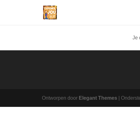
Je 
Ontworpen door
Elegant Themes
| Onderst