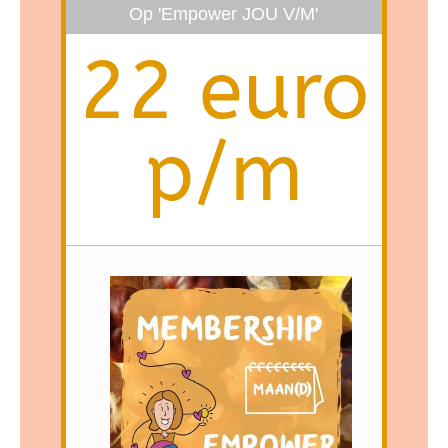
Op 'Empower JOU V/M'
22 euro
p/m