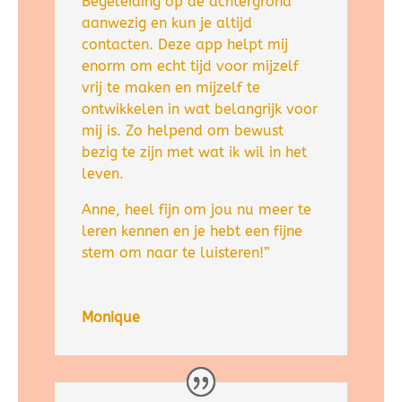
Begeleiding op de achtergrond
aanwezig en kun je altijd
contacten. Deze app helpt mij
enorm om echt tijd voor mijzelf
vrij te maken en mijzelf te
ontwikkelen in wat belangrijk voor
mij is. Zo helpend om bewust
bezig te zijn met wat ik wil in het
leven.
Anne, heel fijn om jou nu meer te
leren kennen en je hebt een fijne
stem om naar te luisteren!”
Monique