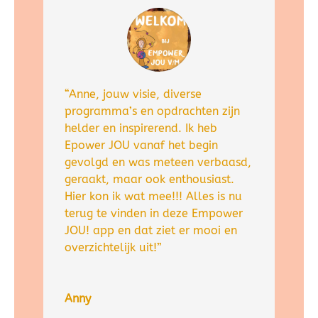
“Anne, jouw visie, diverse
programma’s en opdrachten zijn
helder en inspirerend. Ik heb
Epower JOU vanaf het begin
gevolgd en was meteen verbaasd,
geraakt, maar ook enthousiast.
Hier kon ik wat mee!!! Alles is nu
terug te vinden in deze Empower
JOU! app en dat ziet er mooi en
overzichtelijk uit!”
Anny