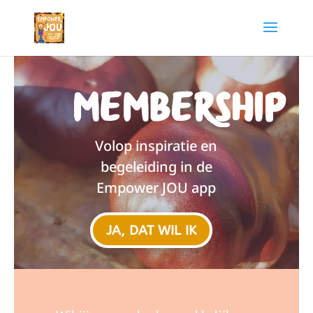
Membership
Volop inspiratie en
begeleiding in de
Empower JOU app
JA, DAT WIL IK