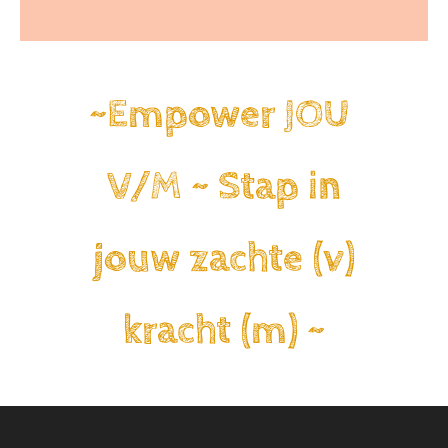
~Empower JOU
V/M ~ Stap in
jouw zachte (v)
kracht (m) ~