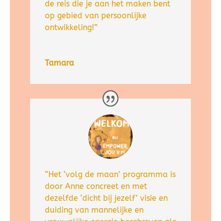
de reis die je aan het maken bent
op gebied van persoonlijke
ontwikkeling!”
Tamara
“Het ‘volg de maan’ programma is
door Anne concreet en met
dezelfde ‘dicht bij jezelf’ visie en
duiding van mannelijke en