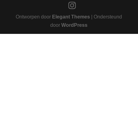
Ontworpen door
Elegant Themes
| Ondersteund
door
WordPress